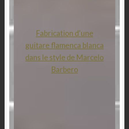
Fabrication d’une
guitare flamenca blanca
dans le style de Marcelo
Barbero