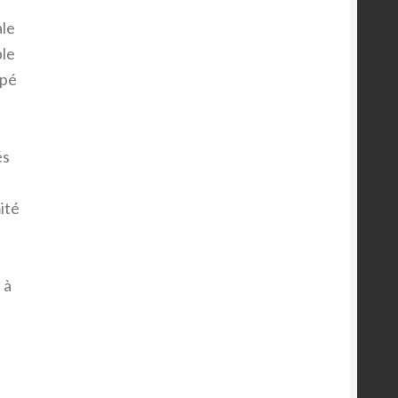
ale
ble
upé
à
és
ité
 à