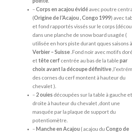
pointe
.
–
C
orps en
acajou
évidé
avec poutre centr
(
Origine de l’Acajou , Congo 1999
) avec ta
et fond rapportés vissés sur le corps (déco
dans une planche de snow board usagée (
utilisée en hors piste durant qques saisons 
Verbier – Suisse
.Fond noir avec motifs dor
et
tête cerf
centrée au bas de la table
par
choix avant la découpe définitive
,l’extrém
des cornes du cerf montent à hauteur du
chevalet ).
–
2 ouies
découpées sur la table à gauche et
droite à hauteur du chevalet ,dont une
masquée par la plaque de support du
potentiomètre.
–
Manche en
Acajou
( acajou du
Congo de