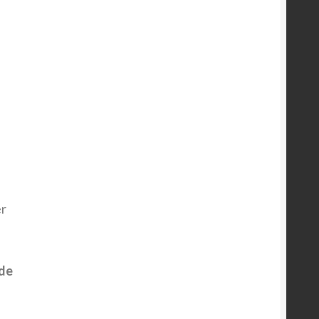
er
 de