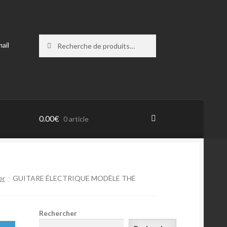
Recherche
Recherche
ail
pour :
0.00
€
0 article
nier
er
GUITARE ÉLECTRIQUE MODÈLE THE
Rechercher