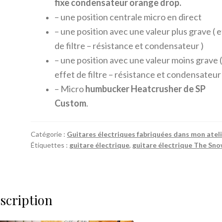
fixe
condensateur orange drop
.
– une position centrale micro en direct
– une position avec une valeur plus grave ( 
de filtre – résistance et condensateur )
– une position avec une valeur moins grave 
effet de filtre – résistance et condensateur 
– Micro
humbucker
Heatcrusher de SP
Custom
.
Catégorie :
Guitares électriques fabriquées dans mon atel
Étiquettes :
guitare électrique
,
guitare électrique The Sn
scription