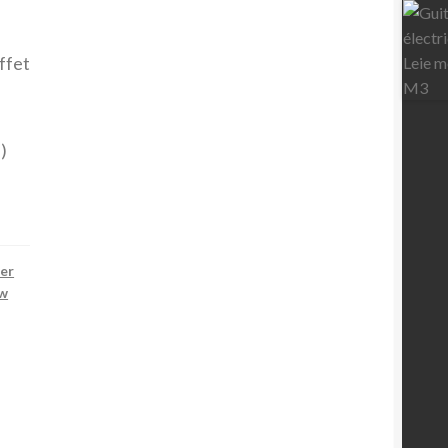
effet
(
)
ier
ow