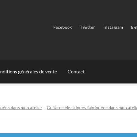
Facebook
Twitter
Instagram
E-m
nditions générales de vente
Contact
de vente
Contact
Mentions légales – CGU – RGPD
Mon compte
Pa
quées dans mon atelier
Guitares électriques fabriquées dans mon ateli