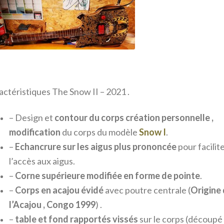
actéristiques The Snow II – 2021 .
– Design et
contour du corps création personnelle ,
modification
du corps du modèle
Snow I
.
–
E
chancrure sur les aigus plus
prononcée
pour facilit
l’accès aux aigus.
–
Corne supérieure modifiée en forme de pointe
.
–
C
orps en
acajou
évidé
avec poutre centrale (
Origine
l’Acajou , Congo 1999
) .
–
table
et fond rapportés vissés
sur le corps (découpé