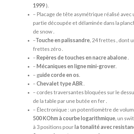
1999
).
– Placage de tête asymétrique réalisé avec
partie découpée et délaminée dans la plan
de snow .
–
T
ouche en
palissandre
, 24 frettes , dont 
frettes zéro .
–
Repères de touches en
nacre abalone
.
–
Mécaniques en ligne
mini-grover
.
– g
uide corde en
os
.
–
Chevalet type ABR
.
– cordes traversantes bloquées sur le dess
de la table par une butée en fer .
– Électronique : un potentiomètre de volu
500 K
O
hm à courbe logarithmique
, un swi
à 3 positions pour
la tonalité
avec resistan