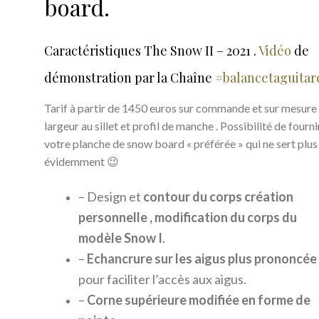
board.
Caractéristiques The Snow II – 2021 .
Vidéo
de
démonstration par la Chaîne
#balancetaguitar
Tarif à partir de 1450 euros sur commande et sur mesure 
largeur au sillet et profil de manche . Possibilité de fourni
votre planche de snow board « préférée » qui ne sert plus 
évidemment 😉
– Design et
contour du corps création
personnelle ,
modification du corps du
modèle Snow I
.
–
E
chancrure sur les aigus plus
prononcée
pour faciliter l’accès aux aigus.
–
Corne supérieure modifiée en forme de