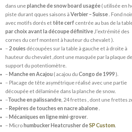
dans une
planche de snow board usagée
( utilisée en 
piste durant qques saisons à
Verbier – Suisse
. Fond noi
avec motifs dorés et
tête cerf
centrée au bas de la tabl
par choix avant la découpe définitive
,l’extrémité des
cornes du cerf montent à hauteur du chevalet ).
–
2 ouies
découpées sur la table à gauche et à droite à
hauteur du chevalet ,dont une masquée par la plaque d
support du potentiomètre.
–
Manche en
Acajou
( acajou du
Congo de 1999
).
– Placage de tête asymétrique réalisé avec une partie
découpée et délaminée dans la planche de snow.
–
T
ouche en
palissandre
, 24 frettes , dont une frettes z
–
Repères de touches en
nacre abalone
.
–
Mécaniques en ligne
mini-grover
.
– Micro
humbucker
Heatcrusher de
SP Custom
.